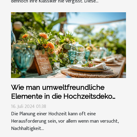
dennoch ihre Klassiker nie vergisst. Diese...
Wie man umweltfreundliche
Elemente in die Hochzeitsdeko
integriert
16. Juli 2024 01:38
Die Planung einer Hochzeit kann oft eine
Herausforderung sein, vor allem wenn man versucht,
Nachhaltigkeit...