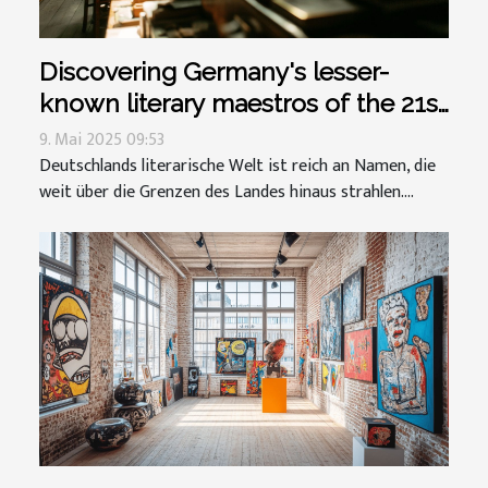
Discovering Germany's lesser-
known literary maestros of the 21st
century
9. Mai 2025 09:53
Deutschlands literarische Welt ist reich an Namen, die
weit über die Grenzen des Landes hinaus strahlen....