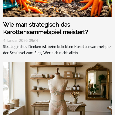
Wie man strategisch das
Karottensammelspiel meistert?
4. Januar 2026 09:34
Strategisches Denken ist beim beliebten Karottensammelspiel
der Schlüssel zum Sieg. Wer sich nicht allein...