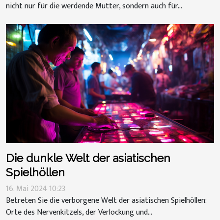
nicht nur für die werdende Mutter, sondern auch für...
Die dunkle Welt der asiatischen
Spielhöllen
16. Mai 2024 10:23
Betreten Sie die verborgene Welt der asiatischen Spielhöllen:
Orte des Nervenkitzels, der Verlockung und...