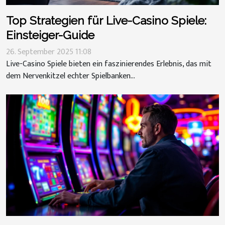
Top Strategien für Live-Casino Spiele:
Einsteiger-Guide
26. September 2025 11:08
Live-Casino Spiele bieten ein faszinierendes Erlebnis, das mit
dem Nervenkitzel echter Spielbanken...