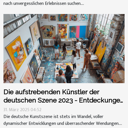
nach unvergesslichen Erlebnissen suchen....
Die aufstrebenden Künstler der
deutschen Szene 2023 - Entdeckungen
und Insider-Tipps
31. März 2025 04:52
Die deutsche Kunstszene ist stets im Wandel, voller
dynamischer Entwicklungen und überraschender Wendungen....