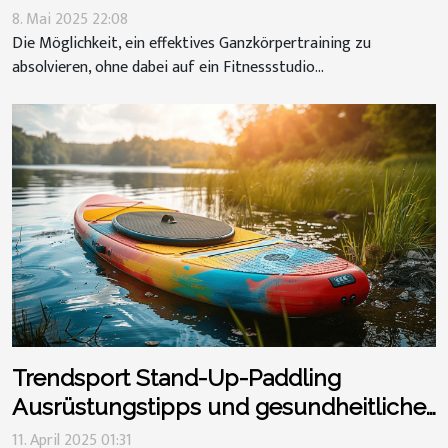
8. Mai 2025 22:08
Die Möglichkeit, ein effektives Ganzkörpertraining zu
absolvieren, ohne dabei auf ein Fitnessstudio...
Trendsport Stand-Up-Paddling
Ausrüstungstipps und gesundheitliche
Vorteile
11. April 2025 01:31