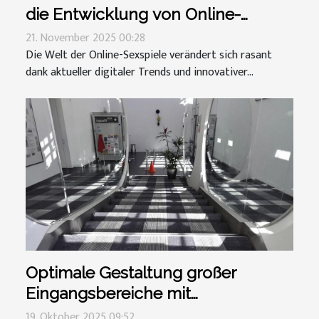
die Entwicklung von Online-
Sexspielen?
21. November 2025 00:28
Die Welt der Online-Sexspiele verändert sich rasant
dank aktueller digitaler Trends und innovativer...
Optimale Gestaltung großer
Eingangsbereiche mit
Schmutzmatten
19. Oktober 2025 09:52