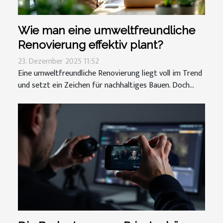
Wie man eine umweltfreundliche
Renovierung effektiv plant?
23. Dezember 2025 11:52
Eine umweltfreundliche Renovierung liegt voll im Trend
und setzt ein Zeichen für nachhaltiges Bauen. Doch...