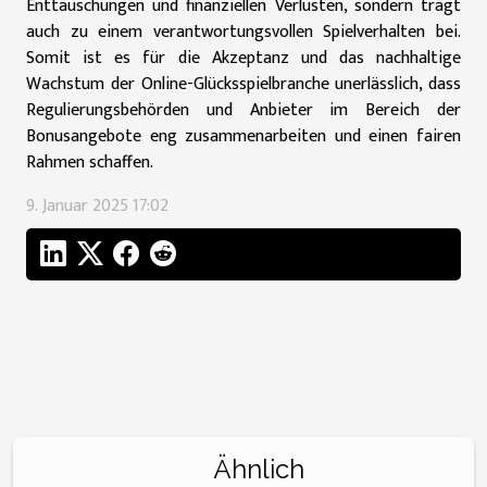
Enttäuschungen und finanziellen Verlusten, sondern trägt
auch zu einem verantwortungsvollen Spielverhalten bei.
Somit ist es für die Akzeptanz und das nachhaltige
Wachstum der Online-Glücksspielbranche unerlässlich, dass
Regulierungsbehörden und Anbieter im Bereich der
Bonusangebote eng zusammenarbeiten und einen fairen
Rahmen schaffen.
9. Januar 2025 17:02
Ähnlich