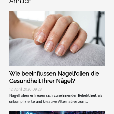
Ähnlich
Wie beeinflussen Nagelfolien die
Gesundheit Ihrer Nägel?
12. April 2026 09:28
Nagelfolien erfreuen sich zunehmender Beliebtheit als
unkomplizierte und kreative Alternative zum...