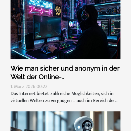
Wie man sicher und anonym in der
Welt der Online-
Erwachsenenspiele bleibt
1. März 2026 00:22
Das Internet bietet zahlreiche Möglichkeiten, sich in
virtuellen Welten zu vergnügen – auch im Bereich der...