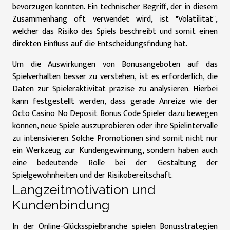
bevorzugen könnten. Ein technischer Begriff, der in diesem
Zusammenhang oft verwendet wird, ist "Volatilität",
welcher das Risiko des Spiels beschreibt und somit einen
direkten Einfluss auf die Entscheidungsfindung hat.
Um die Auswirkungen von Bonusangeboten auf das
Spielverhalten besser zu verstehen, ist es erforderlich, die
Daten zur Spieleraktivität präzise zu analysieren. Hierbei
kann festgestellt werden, dass gerade Anreize wie der
Octo Casino No Deposit Bonus Code
Spieler dazu bewegen
können, neue Spiele auszuprobieren oder ihre Spielintervalle
zu intensivieren. Solche Promotionen sind somit nicht nur
ein Werkzeug zur Kundengewinnung, sondern haben auch
eine bedeutende Rolle bei der Gestaltung der
Spielgewohnheiten und der Risikobereitschaft.
Langzeitmotivation und
Kundenbindung
In der Online-Glücksspielbranche spielen Bonusstrategien