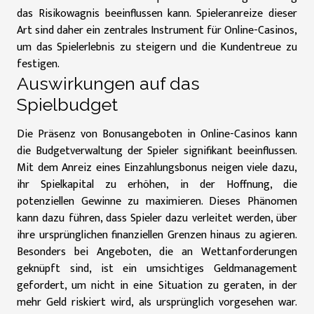
das Risikowagnis beeinflussen kann. Spieleranreize dieser
Art sind daher ein zentrales Instrument für Online-Casinos,
um das Spielerlebnis zu steigern und die Kundentreue zu
festigen.
Auswirkungen auf das
Spielbudget
Die Präsenz von Bonusangeboten in Online-Casinos kann
die Budgetverwaltung der Spieler signifikant beeinflussen.
Mit dem Anreiz eines Einzahlungsbonus neigen viele dazu,
ihr Spielkapital zu erhöhen, in der Hoffnung, die
potenziellen Gewinne zu maximieren. Dieses Phänomen
kann dazu führen, dass Spieler dazu verleitet werden, über
ihre ursprünglichen finanziellen Grenzen hinaus zu agieren.
Besonders bei Angeboten, die an Wettanforderungen
geknüpft sind, ist ein umsichtiges Geldmanagement
gefordert, um nicht in eine Situation zu geraten, in der
mehr Geld riskiert wird, als ursprünglich vorgesehen war.