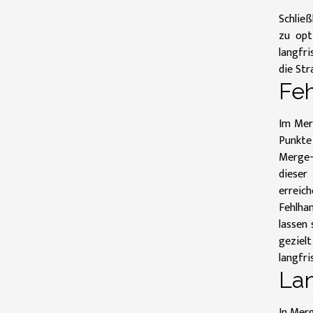
Schließ
zu opt
langfri
die Str
Feh
Im Merg
Punkte
Merge-M
dieser
erreic
Fehlha
lassen
geziel
langfri
Lan
In Merg