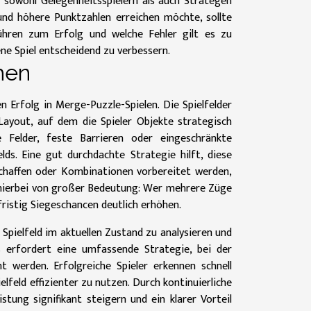
n sowohl Gelegenheitsspielern als auch Strategen
und höhere Punktzahlen erreichen möchte, sollte
ühren zum Erfolg und welche Fehler gilt es zu
ne Spiel entscheidend zu verbessern.
hen
en Erfolg in Merge-Puzzle-Spielen. Die Spielfelder
Layout, auf dem die Spieler Objekte strategisch
e Felder, feste Barrieren oder eingeschränkte
s. Eine gut durchdachte Strategie hilft, diese
schaffen oder Kombinationen vorbereitet werden,
 hierbei von großer Bedeutung: Wer mehrere Züge
fristig Siegeschancen deutlich erhöhen.
Spielfeld im aktuellen Zustand zu analysieren und
s erfordert eine umfassende Strategie, bei der
t werden. Erfolgreiche Spieler erkennen schnell
eld effizienter zu nutzen. Durch kontinuierliche
tung signifikant steigern und ein klarer Vorteil