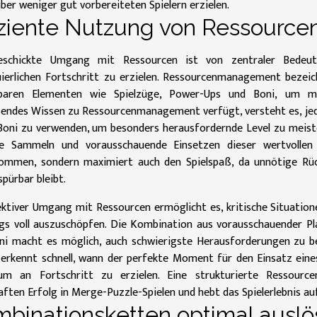
er weniger gut vorbereiteten Spielern erzielen.
iziente Nutzung von Ressource
schickte Umgang mit Ressourcen ist von zentraler Bedeut
uierlichen Fortschritt zu erzielen. Ressourcenmanagement bezei
baren Elementen wie Spielzüge, Power-Ups und Boni, um ma
endes Wissen zu Ressourcenmanagement verfügt, versteht es, jed
Boni zu verwenden, um besonders herausfordernde Level zu meist
te Sammeln und vorausschauende Einsetzen dieser wertvollen 
ommen, sondern maximiert auch den Spielspaß, da unnötige Rüc
spürbar bleibt.
ektiver Umgang mit Ressourcen ermöglicht es, kritische Situation
ugs voll auszuschöpfen. Die Kombination aus vorausschauender P
ni macht es möglich, auch schwierigste Herausforderungen zu b
, erkennt schnell, wann der perfekte Moment für den Einsatz e
m an Fortschritt zu erzielen. Eine strukturierte Ressourc
ften Erfolg in Merge-Puzzle-Spielen und hebt das Spielerlebnis au
binationsketten optimal ausl