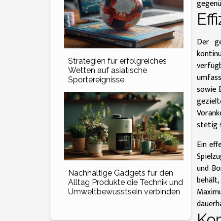
gegenüb
Eff
Der ge
kontin
Strategien für erfolgreiches
verfüg
Wetten auf asiatische
umfass
Sportereignisse
sowie 
geziel
Vorank
stetig 
Ein eff
Spielz
und Bo
Nachhaltige Gadgets für den
behält
Alltag Produkte die Technik und
Maximu
Umweltbewusstsein verbinden
dauerha
Kom