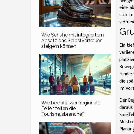
Merge-
eine a
sich m
vermeid
Gru
Wie Schuhe mit integriertem
Absatz das Selbstvertrauen
Ein tie
steigern können
variie
platzi
Bewegu
Hinder
die sp
im Vora
Der Beg
Wie beeinflussen regionale
daraus
Ferienzeiten die
Spielf
Tourismusbranche?
Muster
Planung