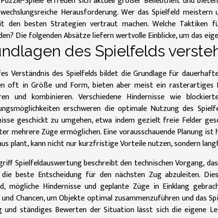
Puzzle-Spiele erfreuen sich aktuell großer Beliebtheit und biete
bwechslungsreiche Herausforderung. Wer das Spielfeld meistern 
it den besten Strategien vertraut machen. Welche Taktiken f
en? Die folgenden Absätze liefern wertvolle Einblicke, um das eige
ndlagen des Spielfelds verste
fes Verständnis des Spielfelds bildet die Grundlage für dauerhaft
ren oft in Größe und Form, bieten aber meist ein rasterartiges 
eren und kombinieren. Verschiedene Hindernisse wie blockiert
ngsmöglichkeiten erschweren die optimale Nutzung des Spielfeld
nisse geschickt zu umgehen, etwa indem gezielt freie Felder ge
äter mehrere Züge ermöglichen. Eine vorausschauende Planung ist
us plant, kann nicht nur kurzfristige Vorteile nutzen, sondern lang
riff Spielfeldauswertung beschreibt den technischen Vorgang, das 
 die beste Entscheidung für den nächsten Zug abzuleiten. Die
eld, mögliche Hindernisse und geplante Züge in Einklang gebrach
 und Chancen, um Objekte optimal zusammenzuführen und das Spielf
 und ständiges Bewerten der Situation lässt sich die eigene Leis