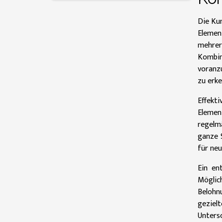
Die Kun
Elemen
mehrer
Kombin
voranz
zu erk
Effekti
Elemen
regelmä
ganze 
für neu
Ein en
Möglic
Belohnu
geziel
Unters