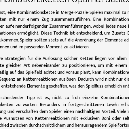
st, eine Kombinationskette in Merge-Puzzle-Spielen maximal zu nu
ten mit nur einem Zug zusammenzuführen. Eine Kombinations
er aufeinanderfolgender Zusammenführungen, wobei jedes neue E
ationen ermöglicht. Diese Technik ist entscheidend, um Zusatz-B
ukommen. Spieler sollten stets auf die Anordnung der Elemente ac
ennen und im passenden Moment zu aktivieren.
ve Strategien für die Auslösung solcher Ketten liegen vor allem i
te gleicher Art nebeneinander zu positionieren, um mit eine
ßig auf das Spielfeld achtet und voraus plant, kann Kombinatione
Sequenz an Kettenreaktionen auslösen. Dadurch wird nicht nur di
 entstehende Elemente geschaffen, was den Spielfluss erheblich un
tscheidender Tipp ist es, nicht zu früh einzelne Kombination
hkeiten zu warten. Besonders in fortgeschrittenen Leveln e
ng und verschaffen dem Spieler einen nachhaltigen Vorteil. Viele S
te Ausnutzen von Kettenreaktionen mit exklusiven Boni oder se
chied zwischen durchschnittlichem und herausragendem Spielfortsc