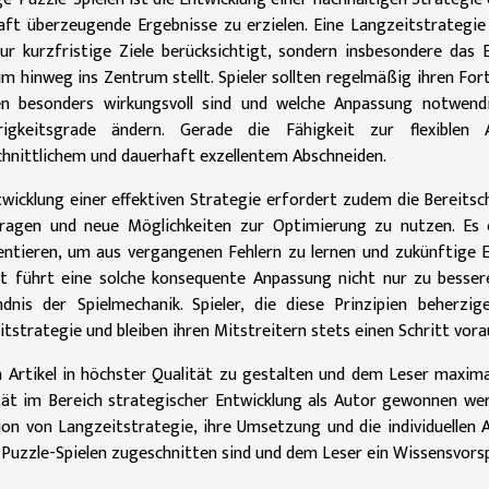
aft überzeugende Ergebnisse zu erzielen. Eine Langzeitstrategie
nur kurzfristige Ziele berücksichtigt, sondern insbesondere das
m hinweg ins Zentrum stellt. Spieler sollten regelmäßig ihren For
en besonders wirkungsvoll sind und welche Anpassung notwend
rigkeitsgrade ändern. Gerade die Fähigkeit zur flexible
chnittlichem und dauerhaft exzellentem Abschneiden.
wicklung einer effektiven Strategie erfordert zudem die Bereitsc
fragen und neue Möglichkeiten zur Optimierung zu nutzen. Es e
ntieren, um aus vergangenen Fehlern zu lernen und zukünftige E
it führt eine solche konsequente Anpassung nicht nur zu besser
ndnis der Spielmechanik. Spieler, die diese Prinzipien beherzig
tstrategie und bleiben ihren Mitstreitern stets einen Schritt vora
 Artikel in höchster Qualität zu gestalten und dem Leser maxima
tät im Bereich strategischer Entwicklung als Autor gewonnen wer
tion von Langzeitstrategie, ihre Umsetzung und die individuelle
Puzzle-Spielen zugeschnitten sind und dem Leser ein Wissensvorsp