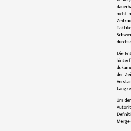
dauerh
nicht 
Zeitrau
Taktik
Schwie
durchs
Die Ent
hinter
dokume
der Ze
Verstä
Langzei
Um den
Autori
Defini
Merge-