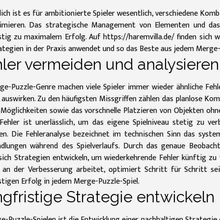
lich ist es für ambitionierte Spieler wesentlich, verschiedene Ko
imieren. Das strategische Management von Elementen und das 
stig zu maximalem Erfolg. Auf https://haremvilla.de/ finden sich
ategien in der Praxis anwendet und so das Beste aus jedem Merge-
ler vermeiden und analysieren
e-Puzzle-Genre machen viele Spieler immer wieder ähnliche Fehler
 auswirken. Zu den häufigsten Missgriffen zählen das planlose Ko
öglichkeiten sowie das vorschnelle Platzieren von Objekten ohne 
 Fehler ist unerlässlich, um das eigene Spielniveau stetig zu 
hen. Die Fehleranalyse bezeichnet im technischen Sinn das syst
ndlungen während des Spielverlaufs. Durch das genaue Beobach
 sich Strategien entwickeln, um wiederkehrende Fehler künftig zu
t an der Verbesserung arbeitet, optimiert Schritt für Schritt 
stigen Erfolg in jedem Merge-Puzzle-Spiel.
gfristige Strategie entwickeln
e-Puzzle-Spielen ist die Entwicklung einer nachhaltigen Strategie