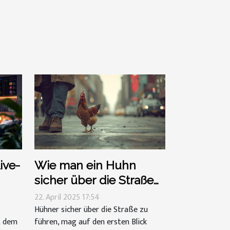
ive-
Wie man ein Huhn
sicher über die Straße
führt: Tipps und
22. April 2025 17:54
Strategien
Hühner sicher über die Straße zu
t dem
führen, mag auf den ersten Blick