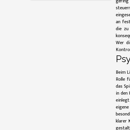
gering 
steuer
eingese
an fes
die zu
konseq
Wer di
Kontrol
Psy
Beim Li
Rolle 
das Sp
in den 
einlegt
eigene 
besonde
klarer
gestalt