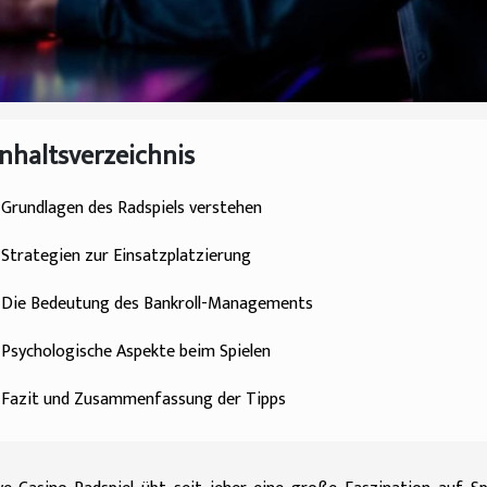
Inhaltsverzeichnis
Grundlagen des Radspiels verstehen
Strategien zur Einsatzplatzierung
Die Bedeutung des Bankroll-Managements
Psychologische Aspekte beim Spielen
Fazit und Zusammenfassung der Tipps