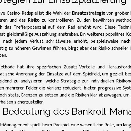
ive-Casino-Radspiel ist die Wahl der
Einsatzstrategie
von großer B
eren und das
Risiko
zu kontrollieren. Zu den bewährten Metho
h das Trefferpotenzial auf dem Rad erhöht wird. Diese Technik 
hst gleichmäßige Auszahlung anstreben. Ein weiteres populäres K
z nach jedem Verlust schrittweise erhöht, beispielsweise nac
stig zu höheren Gewinnen führen, birgt aber das Risiko schneller 
ben.
ethode hat ihre spezifischen Zusatz-Vorteile und Herausfor
atische Anordnung der Einsätze auf dem Spielfeld, um gezielt be
eidend zu analysieren, welche Strategie zur individuellen Risik
en mehrerer Felder die Varianz reduziert, bieten progressive Sy
doch stets, Grenzen zu setzen und die Risiken klar abzuwägen, um
rhalten sicherzustellen.
e Bedeutung des Bankroll-Ma
l-Management spielt beim Radspiel eine wesentliche Rolle, um lang