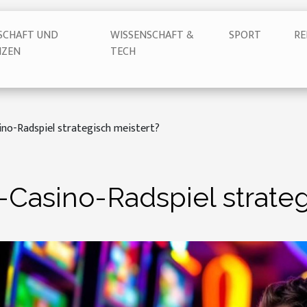
SCHAFT UND
WISSENSCHAFT &
SPORT
RE
NZEN
TECH
no-Radspiel strategisch meistert?
Casino-Radspiel strateg