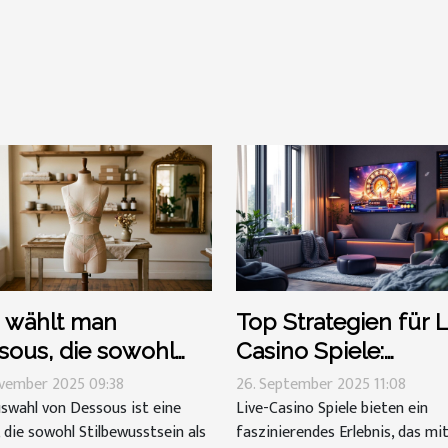
 wählt man
Top Strategien für L
sous, die sowohl
Casino Spiele:
voll als auch
Einsteiger-Guide
ovember 2025 09:38
26. September 2025 11:08
uem sind?
swahl von Dessous ist eine
Live-Casino Spiele bieten ein
 die sowohl Stilbewusstsein als
faszinierendes Erlebnis, das mi