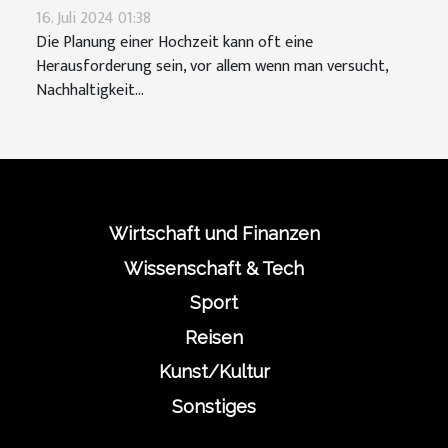
integriert
16. Juli 2024 01:38
Die Planung einer Hochzeit kann oft eine
Herausforderung sein, vor allem wenn man versucht,
Nachhaltigkeit...
Wirtschaft und Finanzen
Wissenschaft & Tech
Sport
Reisen
Kunst/Kultur
Sonstiges