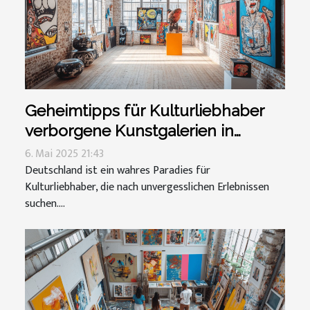
Geheimtipps für Kulturliebhaber
verborgene Kunstgalerien in
Deutschland
6. Mai 2025 21:43
Deutschland ist ein wahres Paradies für
Kulturliebhaber, die nach unvergesslichen Erlebnissen
suchen....