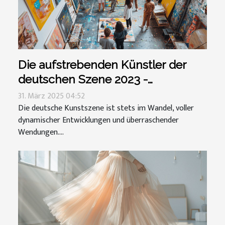
Die aufstrebenden Künstler der
deutschen Szene 2023 -
Entdeckungen und Insider-Tipps
31. März 2025 04:52
Die deutsche Kunstszene ist stets im Wandel, voller
dynamischer Entwicklungen und überraschender
Wendungen....