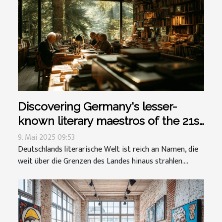
Discovering Germany's lesser-
known literary maestros of the 21st
century
9. Mai 2025 09:53
Deutschlands literarische Welt ist reich an Namen, die
weit über die Grenzen des Landes hinaus strahlen....