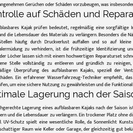
angenehmen Gerüchen oder Schäden vorzubeugen, was insbesondere 
trolle auf Schäden und Repara
fblasbares Kajak prüfen bedeutet, regelmäßig eine sorgfältige 
und die Lebensdauer des Materials zu verlängern. Besonders die Näh
Stellen häufig durch Druckverlust auffallen und so auf klei
alermüdung zu verhindern, ist die frühzeitige Identifizierung 
der Löcher lassen sich mit einem hochwertigen Reparaturset schnel
fene Stelle vollständig zu entleeren und gründlich zu reinige
äßige Überprüfung des aufblasbaren Kajaks, speziell der Vent
chäden. Ein erfahrener Wasserfahrzeug-Techniker empfiehlt, da
fen, um eine sichere Nutzung zu gewährleisten und die Funktionalit
imale Lagerung nach der Sais
chgerechte Lagerung eines aufblasbaren Kajaks nach der Saison i
ern und die Lebensdauer zu verlängern. Ein trockener Platz ohne d
. UV-Schutz spielt eine wesentliche Rolle, da Sonnenlicht Kunsts
 schattiger Raum wie Keller oder Garage, der gleichzeitig gut bel