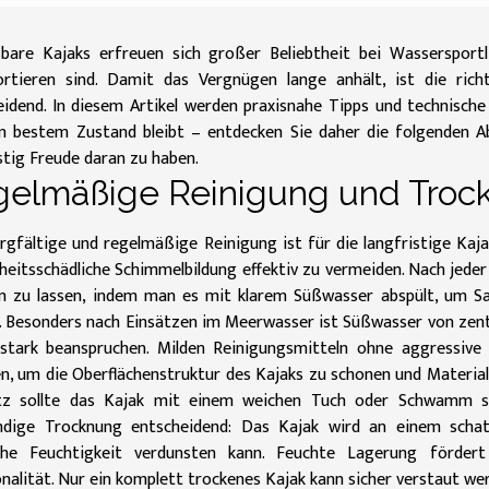
sbare Kajaks erfreuen sich großer Beliebtheit bei Wassersportli
ortieren sind. Damit das Vergnügen lange anhält, ist die ric
idend. In diesem Artikel werden praxisnahe Tipps und technische 
in bestem Zustand bleibt – entdecken Sie daher die folgenden A
stig Freude daran zu haben.
gelmäßige Reinigung und Troc
rgfältige und regelmäßige Reinigung ist für die langfristige Kaj
eitsschädliche Schimmelbildung effektiv zu vermeiden. Nach jeder
en zu lassen, indem man es mit klarem Süßwasser abspült, um S
 Besonders nach Einsätzen im Meerwasser ist Süßwasser von zentra
stark beanspruchen. Milden Reinigungsmitteln ohne aggressive
n, um die Oberflächenstruktur des Kajaks zu schonen und Materi
z sollte das Kajak mit einem weichen Tuch oder Schwamm sa
ändige Trocknung entscheidend: Das Kajak wird an einem schat
che Feuchtigkeit verdunsten kann. Feuchte Lagerung förder
nalität. Nur ein komplett trockenes Kajak kann sicher verstaut w