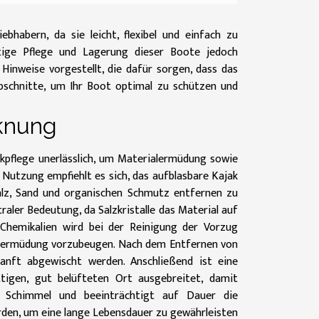
ebhabern, da sie leicht, flexibel und einfach zu
htige Pflege und Lagerung dieser Boote jedoch
Hinweise vorgestellt, die dafür sorgen, dass das
bschnitte, um Ihr Boot optimal zu schützen und
knung
akpflege unerlässlich, um Materialermüdung sowie
 Nutzung empfiehlt es sich, das aufblasbare Kajak
alz, Sand und organischen Schmutz entfernen zu
ler Bedeutung, da Salzkristalle das Material auf
 Chemikalien wird bei der Reinigung der Vorzug
alermüdung vorzubeugen. Nach dem Entfernen von
nft abgewischt werden. Anschließend ist eine
tigen, gut belüfteten Ort ausgebreitet, damit
t Schimmel und beeinträchtigt auf Dauer die
erden, um eine lange Lebensdauer zu gewährleisten