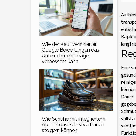
Aufbla
transp
entsche
Kajak 
langfri
Wie der Kauf verifizierter
Google Bewertungen das
Re
Unternehmensimage
verbessern kann
Eine so
gesundh
reinig
können.
Dauer 
gegebe
Schmut
vollst
Wie Schuhe mit integriertem
Absatz das Selbstvertrauen
sämtli
steigern können
Funktio