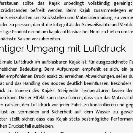
rstauen sollte das Kajak unbedingt vollständig gereinig
zrückständen befreit werden. Beim Kajak zusammenlegen emp
hnik einzuhalten, um Knickstellen und Materialermüdung zu vermeid
oder zu pressen, damit die Integrität der Schweißnähte und Ventil
rtige Produkte rund um
kajak aufblasbar bei Nootica
bieten umfas
 nächste Saison vorzubereiten.
htiger Umgang mit Luftdruck
timale Luftdruck im aufblasbaren Kajak ist für ausgezeichnete 
heblicher Bedeutung. Beim Aufpumpen empfiehlt es sich, ein
ler empfohlenen Druck exakt zu erreichen. Abweichungen, sei es d
ität und das Handling des Bootes deutlich beeinflussen. Besonde
uck im Inneren des Kajaks: Steigende Temperaturen lassen den
en kann. Dieser Effekt kann dazu führen, dass sich das Material ü
her ratsam, den Luftdruck vor jeder Fahrt zu kontrollieren und g
rlust zu vermeiden und Sicherheit auf dem Wasser zu gewäh
ter stellt sicher, dass das Kajak stets bestmögliche Performa
chen Druckabfall ausbleiben.