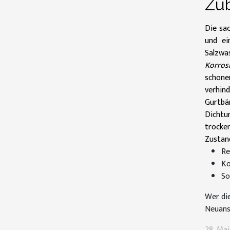
Zub
Die sa
und ei
Salzwa
Korros
schone
verhin
Gurtbä
Dichtu
trocken
Zustan
Re
Ko
So
Wer di
Neuans
28. Ma