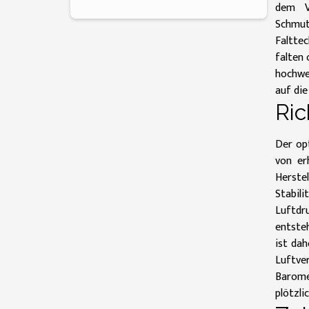
dem Ve
Schmut
Falttec
falten 
hochwe
auf die
Ric
Der op
von er
Herstel
Stabil
Luftdr
entsteh
ist da
Luftve
Barome
plötzli