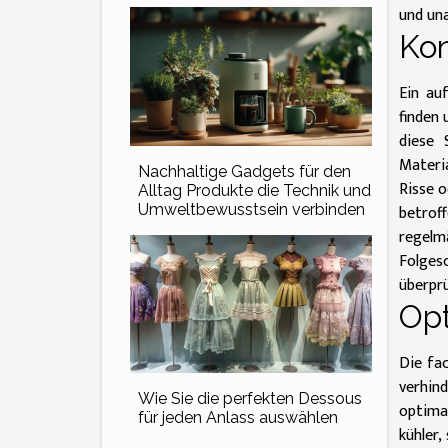
und un
Kon
Ein au
finden 
diese 
Materi
Nachhaltige Gadgets für den
Risse o
Alltag Produkte die Technik und
Umweltbewusstsein verbinden
betrof
regelm
Folges
überprü
Opt
Die fa
verhind
Wie Sie die perfekten Dessous
optimal
für jeden Anlass auswählen
kühler,