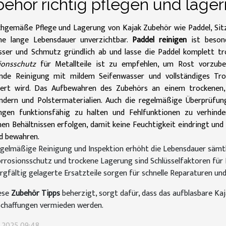
ehör richtig pflegen und lager
chgemäße Pflege und Lagerung von Kajak Zubehör wie Paddel, Sitz
ne lange Lebensdauer unverzichtbar.
Paddel reinigen
ist besond
sser und Schmutz gründlich ab und lasse die Paddel komplett tro
ionsschutz
für Metallteile ist zu empfehlen, um Rost vorzube
nde Reinigung mit mildem Seifenwasser und vollständiges Tr
dert wird. Das Aufbewahren des Zubehörs an einem trockenen, 
ndern und Polstermaterialien. Auch die regelmäßige Überprüfu
ngen funktionsfähig zu halten und Fehlfunktionen zu verhind
en Behältnissen erfolgen, damit keine Feuchtigkeit eindringt und 
d bewahren.
gelmäßige Reinigung und Inspektion erhöht die Lebensdauer sämt
rrosionsschutz und trockene Lagerung sind Schlüsselfaktoren für P
rgfältig gelagerte Ersatzteile sorgen für schnelle Reparaturen u
ese
Zubehör Tipps
beherzigt, sorgt dafür, dass das aufblasbare Kaj
chaffungen vermieden werden.
i 2025 09:48