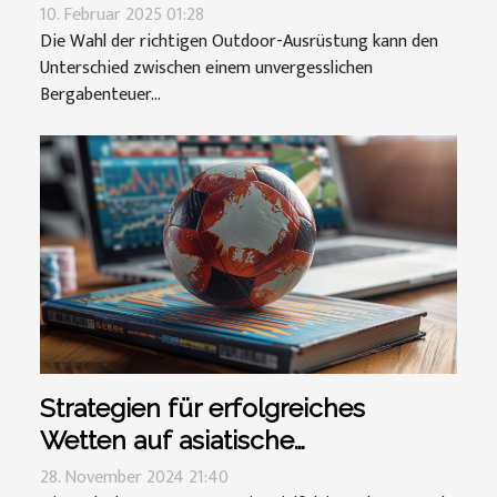
wählen
10. Februar 2025 01:28
Die Wahl der richtigen Outdoor-Ausrüstung kann den
Unterschied zwischen einem unvergesslichen
Bergabenteuer...
Strategien für erfolgreiches
Wetten auf asiatische
Sportereignisse
28. November 2024 21:40