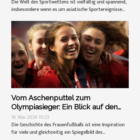
Die Welt des Sportwettens ist vielfältig und spannend,
insbesondere wenn es um asiatische Sportereignisse...
Vom Aschenputtel zum
Olympiasieger: Ein Blick auf den
Aufstieg des Frauenfußballs
16. Mai 2024 10:23
Die Geschichte des Frauenfußballs ist eine Inspiration
für viele und gleichzeitig ein Spiegelbild des...