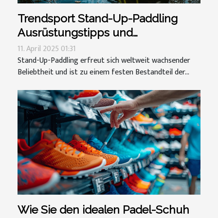
Trendsport Stand-Up-Paddling
Ausrüstungstipps und
gesundheitliche Vorteile
11. April 2025 01:31
Stand-Up-Paddling erfreut sich weltweit wachsender
Beliebtheit und ist zu einem festen Bestandteil der...
Wie Sie den idealen Padel-Schuh