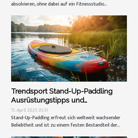
absolvieren, ohne dabei auf ein Fitnessstudio...
Trendsport Stand-Up-Paddling
Ausrüstungstipps und
gesundheitliche Vorteile
11. April 2025 01:31
Stand-Up-Paddling erfreut sich weltweit wachsender
Beliebtheit und ist zu einem festen Bestandteil der...