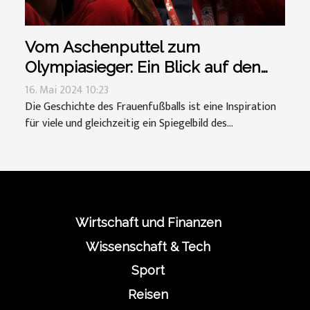
Vom Aschenputtel zum
Olympiasieger: Ein Blick auf den
Aufstieg des Frauenfußballs
16. Mai 2024 10:23
Die Geschichte des Frauenfußballs ist eine Inspiration
für viele und gleichzeitig ein Spiegelbild des...
Wirtschaft und Finanzen
Wissenschaft & Tech
Sport
Reisen