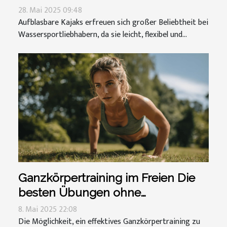
28. Mai 2025 09:48
Aufblasbare Kajaks erfreuen sich großer Beliebtheit bei
Wassersportliebhabern, da sie leicht, flexibel und...
Ganzkörpertraining im Freien Die
besten Übungen ohne
Fitnessstudio
8. Mai 2025 22:08
Die Möglichkeit, ein effektives Ganzkörpertraining zu