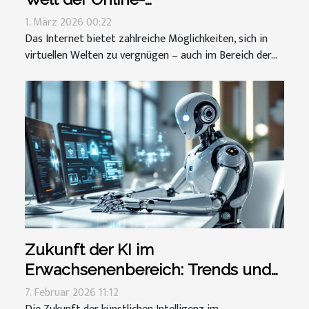
Erwachsenenspiele bleibt
1. März 2026 00:22
Das Internet bietet zahlreiche Möglichkeiten, sich in
virtuellen Welten zu vergnügen – auch im Bereich der...
Zukunft der KI im
Erwachsenenbereich: Trends und
Vorhersagen
7. Februar 2026 11:12