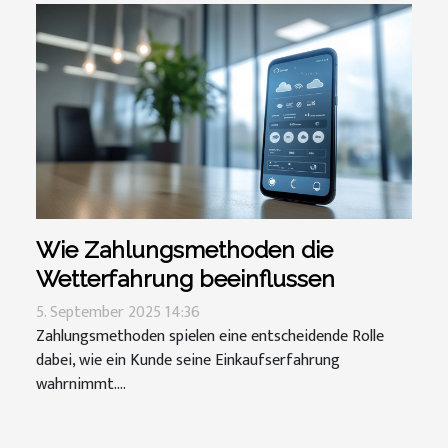
Wie Zahlungsmethoden die
Wetterfahrung beeinflussen
5. September 2025 14:36
Zahlungsmethoden spielen eine entscheidende Rolle
dabei, wie ein Kunde seine Einkaufserfahrung
wahrnimmt....