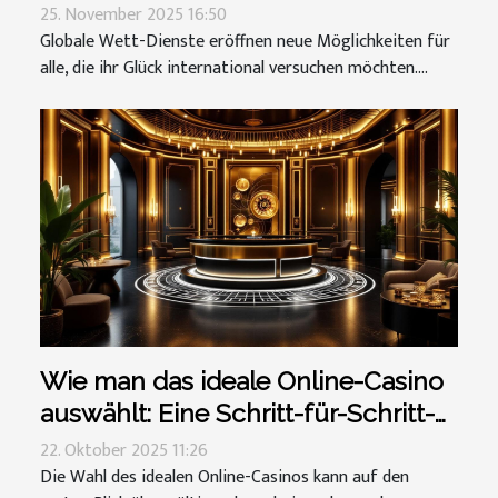
25. November 2025 16:50
Globale Wett-Dienste eröffnen neue Möglichkeiten für
alle, die ihr Glück international versuchen möchten....
Wie man das ideale Online-Casino
auswählt: Eine Schritt-für-Schritt-
Anleitung
22. Oktober 2025 11:26
Die Wahl des idealen Online-Casinos kann auf den