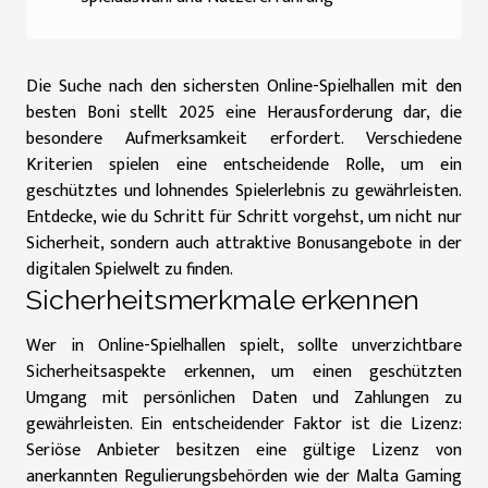
Die Suche nach den sichersten Online-Spielhallen mit den
besten Boni stellt 2025 eine Herausforderung dar, die
besondere Aufmerksamkeit erfordert. Verschiedene
Kriterien spielen eine entscheidende Rolle, um ein
geschütztes und lohnendes Spielerlebnis zu gewährleisten.
Entdecke, wie du Schritt für Schritt vorgehst, um nicht nur
Sicherheit, sondern auch attraktive Bonusangebote in der
digitalen Spielwelt zu finden.
Sicherheitsmerkmale erkennen
Wer in Online-Spielhallen spielt, sollte unverzichtbare
Sicherheitsaspekte erkennen, um einen geschützten
Umgang mit persönlichen Daten und Zahlungen zu
gewährleisten. Ein entscheidender Faktor ist die Lizenz:
Seriöse Anbieter besitzen eine gültige Lizenz von
anerkannten Regulierungsbehörden wie der Malta Gaming