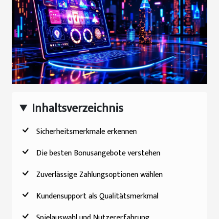
Inhaltsverzeichnis
Sicherheitsmerkmale erkennen
Die besten Bonusangebote verstehen
Zuverlässige Zahlungsoptionen wählen
Kundensupport als Qualitätsmerkmal
Spielauswahl und Nutzererfahrung