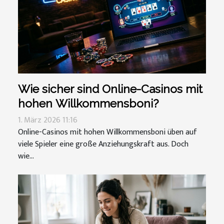
Wie sicher sind Online-Casinos mit
hohen Willkommensboni?
1. März 2026 11:16
Online-Casinos mit hohen Willkommensboni üben auf
viele Spieler eine große Anziehungskraft aus. Doch
wie...