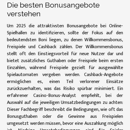
Die besten Bonusangebote
verstehen
Um 2025 die attraktivsten Bonusangebote bei Online-
Spielhallen zu identifizieren, sollte der Fokus auf den
bedeutendsten Boni liegen, zu denen Willkommensbonus,
Freispiele und Cashback zählen. Der Willkommensbonus
stellt oft den Einstiegsvorteil für neue Nutzer dar und
bietet zusätzliches Guthaben oder Freispiele beim ersten
Einzahlen, während Freispiele gezielt für ausgewählte
Spielautomaten vergeben werden. Cashback-Angebote
ermöglichen es, einen Teil verlorener Einsätze
zurückzuerhalten, was das Risiko spürbar minimiert. Ein
erfahrener Casino-Bonus-Analyst empfiehlt, bei der
Auswahl auf die jeweiligen Umsatzbedingungen zu achten:
Dieser Fachbegriff beschreibt die Bedingungen, wie oft das
Bonusguthaben oder die Gewinne aus Freispielen
umgesetzt werden müssen, bevor eine Auszahlung möglich