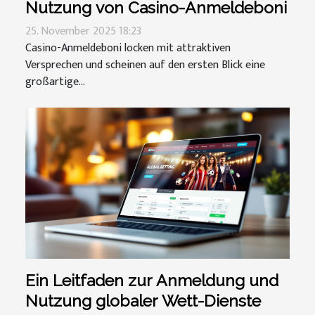
Nutzung von Casino-Anmeldeboni
25. November 2025 18:23
Casino-Anmeldeboni locken mit attraktiven
Versprechen und scheinen auf den ersten Blick eine
großartige...
Ein Leitfaden zur Anmeldung und
Nutzung globaler Wett-Dienste