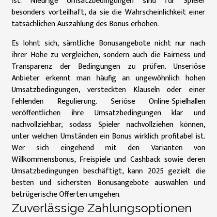
ist. Niedrige Umsatzbedingungen sind für Spieler
besonders vorteilhaft, da sie die Wahrscheinlichkeit einer
tatsächlichen Auszahlung des Bonus erhöhen.
Es lohnt sich, sämtliche Bonusangebote nicht nur nach
ihrer Höhe zu vergleichen, sondern auch die Fairness und
Transparenz der Bedingungen zu prüfen. Unseriöse
Anbieter erkennt man häufig an ungewöhnlich hohen
Umsatzbedingungen, versteckten Klauseln oder einer
fehlenden Regulierung. Seriöse Online-Spielhallen
veröffentlichen ihre Umsatzbedingungen klar und
nachvollziehbar, sodass Spieler nachvollziehen können,
unter welchen Umständen ein Bonus wirklich profitabel ist.
Wer sich eingehend mit den Varianten von
Willkommensbonus, Freispiele und Cashback sowie deren
Umsatzbedingungen beschäftigt, kann 2025 gezielt die
besten und sichersten Bonusangebote auswählen und
betrügerische Offerten umgehen.
Zuverlässige Zahlungsoptionen