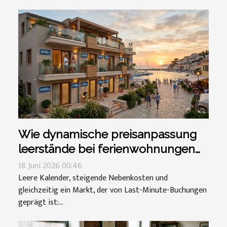
Wie dynamische preisanpassung
leerstände bei ferienwohnungen
minimiert
18. Juni 2026 00:46
Leere Kalender, steigende Nebenkosten und
gleichzeitig ein Markt, der von Last-Minute-Buchungen
geprägt ist:...