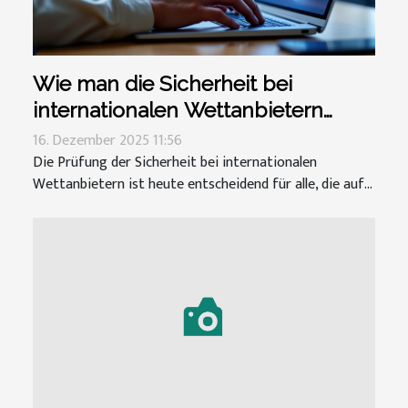
Wie man die Sicherheit bei
internationalen Wettanbietern
prüft?
16. Dezember 2025 11:56
Die Prüfung der Sicherheit bei internationalen
Wettanbietern ist heute entscheidend für alle, die auf...